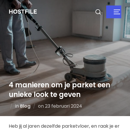
HOSTFILE
4 manieren om je parket een
unieke look te geven
in
Blog
on
23 februari 2024
Heb jij al jaren dezelfde parketvloer, en raak je er