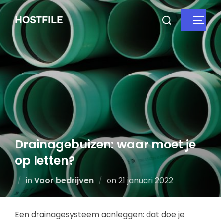
HOSTFILE
Drainagebuizen: waar moet je
op letten?
in
Voor bedrijven
on
21 januari 2022
Een drainagesysteem aanleggen: dat doe je